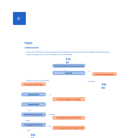
TOOLS
TOERNOOIDESIGN
Binnen het PrOFS project werd er een flowchart ontwikkeld om toernooidesign en de mogelijke kwetsbaarheden in
kaart te brengen. Hoover over de vakjes voor extra informatie!
STA
RT
Aantal deelnemers per gemeenschap
=1
≥2
Formaat?
Gemeenschapsbelangen
Zwitsers toernooi of round robin
knockout
EIN
Assymetrisch belangen
DE
Aantal prijzen
≥2
Gemeenschappelijke belangen
=1
Volgende fase?
Ja?
Behandeling resultaten?
Ongelijk
Overdragen gewenste resultaten
Gelijk
Vooropgestelde bracket
Ja?
Uitkiezen geprefereerde tegenstander
Nee
EIN