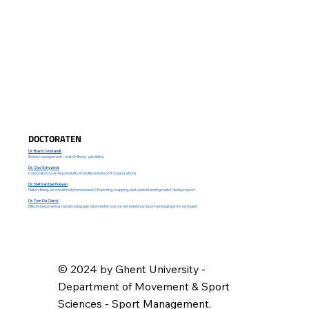
DOCTORATEN
Dr. Bram Constandt
Ethics management - match-fixing - gambling
Dr. Cleo Schyvinck
Corporate social responsibility in professional sport organizations
Dr. Stef Van Der Hoeven
Match-fixing, a normalized phenomenon? Exploring, mapping, and understanding match-fixing in sport
Dr. Tom De Clerck
Effectiviteitsmeting van de clubgrade interventie-tool om het beleid van sportverenigingen te verhogen
© 2024 by Ghent University -
Department of Movement & Sport
Sciences - Sport Management.