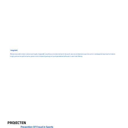
Integriteit:
Binnen deze lijn onderzoeken we maatschappelijk verantwoord ondernemen in de sport, alsook problemen waar de sector vandaag de dag mee te maken
krijgt; gokken en gokreclame, grensoverschrijdend gedrag, en sportgerelateerde fraude zoals matchfixing.
PROJECTEN
Prevention Of Fraud in Sports