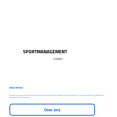
SPORTMANAGEMENT
UGENT
ONZE MISSIE
De missie van Team Sportmanagement UGent is te excelleren in onderzoek, onderwijs en dienstverlening om zo de professionalisering en integriteit van
sportorganisaties te verbeteren
Over ons